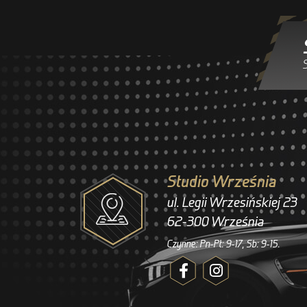
S
Studio Września
ul. Legii Wrzesińskiej 23
62-300 Września
Czynne: Pn-Pt: 9-17, Sb: 9-15.