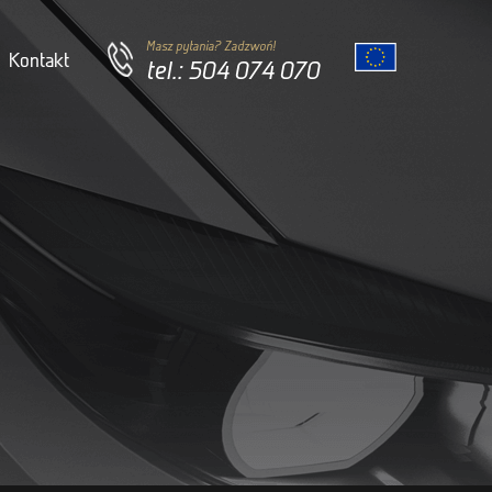
Masz pytania? Zadzwoń!
Kontakt
tel.: 504 074 070