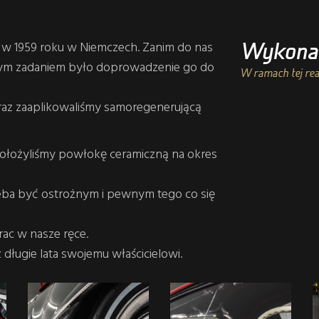
Wykonan
w 1959 roku w Niemczech. Zanim do nas
aszym zadaniem było doprowadzenie go do
W ramach tej rea
raz zaaplikowaliśmy samoregenerującą
położyliśmy powłokę ceramiczną na okres
ba być ostrożnym i pewnym tego co się
rac w nasze ręce.
 długie lata swojemu właścicielowi.