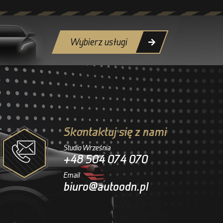
Wybierz usługi
Skontaktuj się z nami
Studio Września
+48 504 074 070
Email
biuro@autoodn.pl