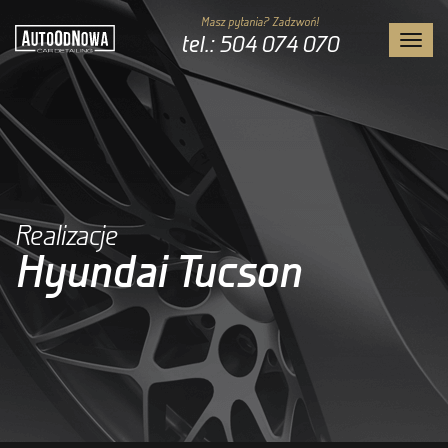
Masz pytania? Zadzwoń!
tel.: 504 074 070
Toggl
navig
Realizacje
Hyundai Tucson