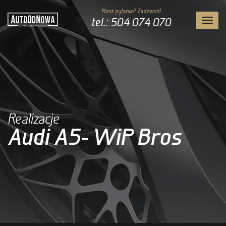
Masz pytania? Zadzwoń!
tel.: 504 074 070
Toggl
navig
Realizacje
Audi A5- WiP Bros