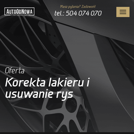
Masz pytania? Zadzwoń!
tel.: 504 074 070
Toggl
navig
Oferta
Korekta lakieru i
usuwanie rys