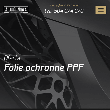
Masz pytania? Zadzwoń!
tel.: 504 074 070
Toggl
navig
Oferta
Folie ochronne PPF